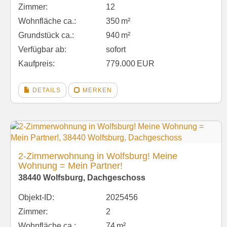
Zimmer:
12
Wohnfläche ca.:
350 m²
Grund­stück ca.:
940 m²
Verfügbar ab:
sofort
Kaufpreis:
779.000 EUR
DETAILS
MERKEN
2-Zimmerwohnung in Wolfsburg! Meine
Wohnung = Mein Partner!
38440 Wolfsburg, Dachgeschoss
Objekt-ID:
2025456
Zimmer:
2
Wohnfläche ca.:
74 m²