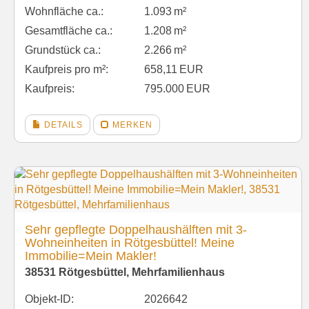
Wohnfläche ca.:
1.093 m²
Gesamtfläche ca.:
1.208 m²
Grund­stück ca.:
2.266 m²
Kaufpreis pro m²:
658,11 EUR
Kaufpreis:
795.000 EUR
DETAILS
MERKEN
Sehr gepflegte Doppelhaushälften mit 3-
Wohneinheiten in Rötgesbüttel! Meine
Immobilie=Mein Makler!
38531 Rötgesbüttel, Mehrfamilienhaus
Objekt-ID:
2026642