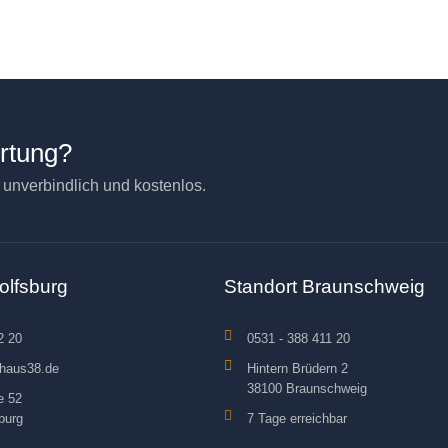
ertung?
– unverbindlich und kostenlos.
olfsburg
Standort Braunschweig
2 20
0531 - 388 411 20
haus38.de
Hintern Brüdern 2
38100 Braunschweig
e 52
burg
7 Tage erreichbar