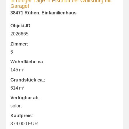
in ruhiger Lage in Eischott bei Wolfsburg mit
Garage!
38471 Rühen, Einfamilienhaus
Objekt-ID:
2026665
Zimmer:
6
Wohnfläche ca.:
145 m²
Grund­stück ca.:
614 m²
Verfügbar ab:
sofort
Kaufpreis:
379.000 EUR