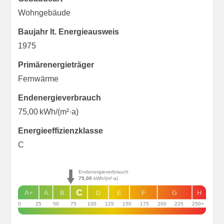
Wohngebäude
Baujahr lt. Energieausweis
1975
Primärenergieträger
Fernwärme
Endenergie­verbrauch
75,00 kWh/(m²·a)
Energie­effizienz­klasse
C
Endenergieverbrauch
75,00
kWh/(m²·a)
C
A+
A
B
D
E
F
G
H
0
25
50
75
100
125
150
175
200
225
250+