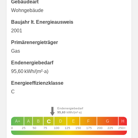
Gebäudeart
Wohngebäude
Baujahr lt. Energieausweis
2001
Primärenergieträger
Gas
Endenergie­bedarf
95,60 kWh/(m²·a)
Energie­effizienz­klasse
C
Endenergiebedarf
95,60
kWh/(m²·a)
C
A+
A
B
D
E
F
G
H
0
25
50
75
100
125
150
175
200
225
250+