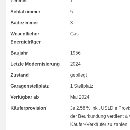
Zimmer
7
Schlafzimmer
5
Badezimmer
3
Wesentlicher
Gas
Energieträger
Baujahr
1956
Letzte Modernisierung
2024
Zustand
gepflegt
Garagen­stellplatz
1 Stellplatz
Verfügbar ab
Mai 2024
Käufer­provision
Je 2,58 % inkl. USt.Die Provis
der Beurkundung verdient &
Käufer+Verkäufer zu zahlen.