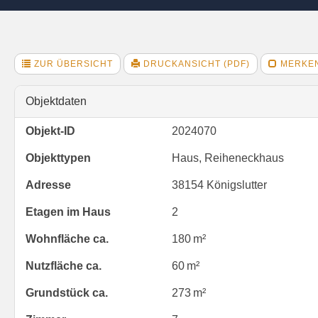
ZUR ÜBERSICHT
DRUCKANSICHT (PDF)
MERKE
Objektdaten
Objekt-ID
2024070
Objekttypen
Haus, Reiheneckhaus
Adresse
38154 Königslutter
Etagen im Haus
2
Wohnfläche ca.
180 m²
Nutzfläche ca.
60 m²
Grund­stück ca.
273 m²