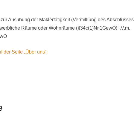
ur Ausübung der Maklertätigkeit (Vermittlung des Abschlusse
gewerbliche Räume oder Wohnräume (§34c(1)Nr.1GewO) i.V.m.
GewO
f der Seite „Über uns“.
e