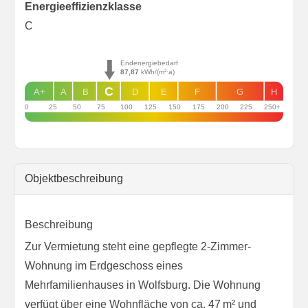
Energie­effizienz­klasse
C
Endenergiebedarf
87,87
kWh/(m²·a)
C
A+
A
B
D
E
F
G
H
0
25
50
75
100
125
150
175
200
225
250+
Objekt­beschreibung
Beschreibung
Zur Vermietung steht eine gepflegte 2-Zimmer-
Wohnung im Erdgeschoss eines
Mehrfamilienhauses in Wolfsburg. Die Wohnung
verfügt über eine Wohnfläche von ca. 47 m² und