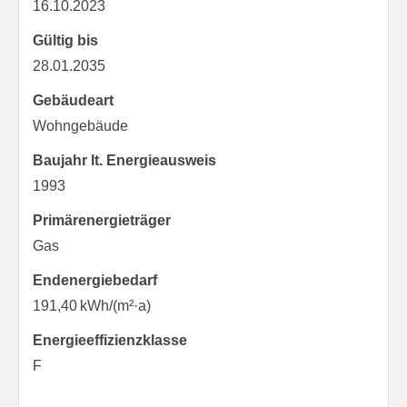
16.10.2023
Gültig bis
28.01.2035
Gebäudeart
Wohngebäude
Baujahr lt. Energieausweis
1993
Primärenergieträger
Gas
Endenergie­bedarf
191,40 kWh/(m²·a)
Energie­effizienz­klasse
F