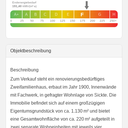
Endenergiebedarf
191,40
kWh/(m²·a)
F
A+
A
B
C
D
E
G
H
0
25
50
75
100
125
150
175
200
225
250+
Objekt­beschreibung
Beschreibung
Zum Verkauf steht ein renovierungsbedürftiges
Zweifamilienhaus, erbaut im Jahr 1900, Innenwände
mit Fachwerk, in gefragter Wohnlage von Sickte. Die
Immobilie befindet sich auf einem großzügigen
Eigentumsgrundstück von ca. 1.130 m² und bietet
eine Gesamtwohnfläche von ca. 220 m² aufgeteilt in
zwei separate Wohneinheiten mit jeweils vier