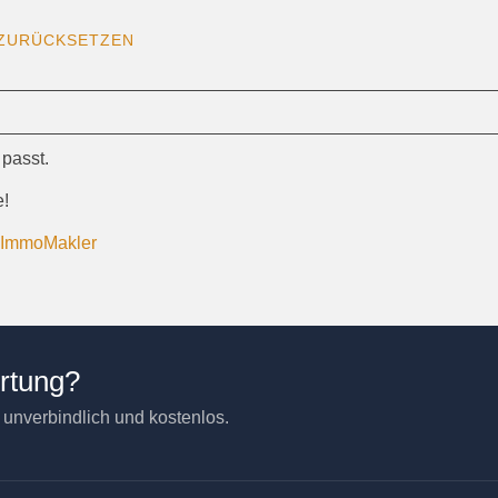
ZURÜCKSETZEN
 passt.
e!
P-ImmoMakler
ertung?
– unverbindlich und kostenlos.