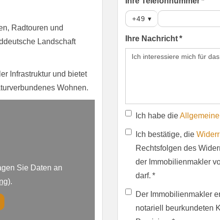
Ihre Telefonnummer *
+49
▾
en, Radtouren und
Ihre Nachricht *
orddeutsche Landschaft
 Infrastruktur und bietet
 naturverbundenes Wohnen.
Ich habe die
Allgemeine
Ich bestätige, die
Widerr
Rechtsfolgen des Widerr
der Immobilienmakler vor
agen Sie Daten an
darf. *
ung
).
Der Immobilienmakler erh
notariell beurkundeten 