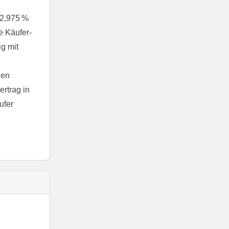
 2,975 %
e Käufer-
ig mit
nen
ertrag in
ufer