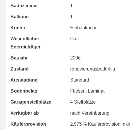
Badezimmer
1
Balkone
1
Küche
Einbauküche
Wesentlicher
Gas
Energieträger
Baujahr
2006
Zustand
renovierungsbedürftig
Ausstattung
Standard
Bodenbelag
Fliesen, Laminat
Garagen­stellplätze
4 Stellplätze
Verfügbar ab
nach Vereinbarung
Käufer­provision
2,975 % Käuferprovision inkl