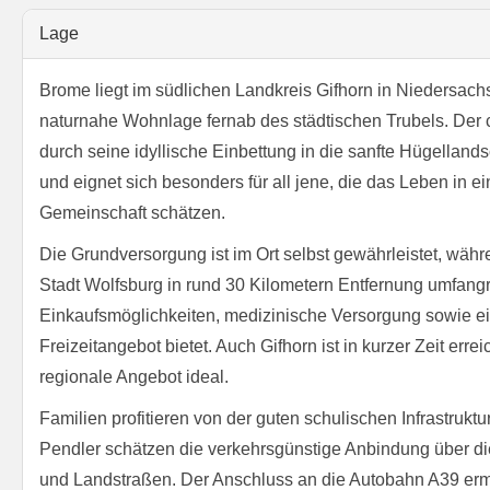
Lage
Brome liegt im südlichen Landkreis Gifhorn in Niedersachs
naturnahe Wohnlage fernab des städtischen Trubels. Der 
durch seine idyllische Einbettung in die sanfte Hügelland
und eignet sich besonders für all jene, die das Leben in e
Gemeinschaft schätzen.
Die Grundversorgung ist im Ort selbst gewährleistet, wä
Stadt Wolfsburg in rund 30 Kilometern Entfernung umfang
Einkaufsmöglichkeiten, medizinische Versorgung sowie ein 
Freizeitangebot bietet. Auch Gifhorn ist in kurzer Zeit err
regionale Angebot ideal.
Familien profitieren von der guten schulischen Infrastruktu
Pendler schätzen die verkehrsgünstige Anbindung über 
und Landstraßen. Der Anschluss an die Autobahn A39 er