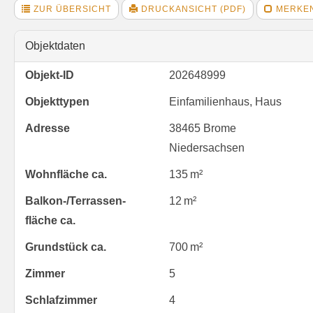
ZUR ÜBERSICHT
DRUCKANSICHT (PDF)
MERKE
Objektdaten
Objekt-ID
202648999
Objekttypen
Einfamilienhaus, Haus
Adresse
38465 Brome
Niedersachsen
Wohnfläche ca.
135 m²
Balkon-/Terrassen­
12 m²
fläche ca.
Grund­stück ca.
700 m²
Zimmer
5
Schlafzimmer
4