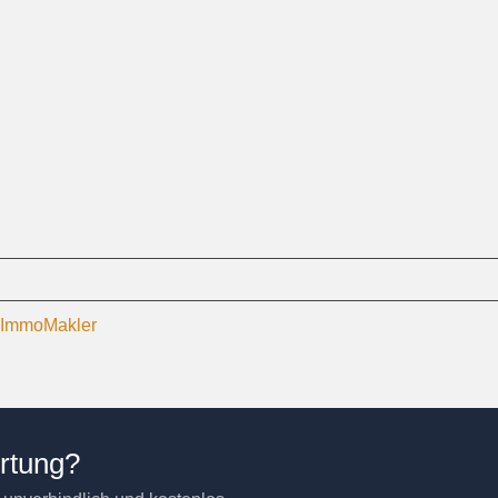
P-ImmoMakler
ertung?