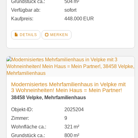
Grund­stück ca.:
504 m²
Verfügbar ab:
sofort
Kaufpreis:
448.000 EUR
DETAILS
MERKEN
Modernisiertes Mehrfamilienhaus in Velpke mit
3 Wohneinheiten! Mein Haus = Mein Partner!
38458 Velpke, Mehrfamilienhaus
Objekt-ID:
2025204
Zimmer:
9
Wohnfläche ca.:
321 m²
Grund­stück ca.:
800 m²