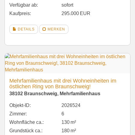
Verfügbar ab:
sofort
Kaufpreis:
295.000 EUR
DETAILS
MERKEN
Mehrfamilienhaus mit drei Wohneinheiten im
östlichen Ring von Braunschweig!
38102 Braunschweig, Mehrfamilienhaus
Objekt-ID:
2026524
Zimmer:
6
Wohnfläche ca.:
130 m²
Grund­stück ca.:
180 m²