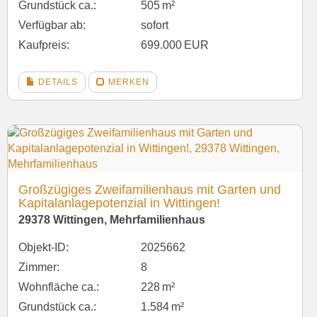
Grund­stück ca.:
505 m²
Verfügbar ab:
sofort
Kaufpreis:
699.000 EUR
DETAILS
MERKEN
Großzügiges Zweifamilienhaus mit Garten und
Kapitalanlagepotenzial in Wittingen!
29378 Wittingen, Mehrfamilienhaus
Objekt-ID:
2025662
Zimmer:
8
Wohnfläche ca.:
228 m²
Grund­stück ca.:
1.584 m²