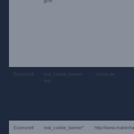
gcm
Essenziell
real_cookie_banner-
.censis.de
test
Essenziell
real_cookie_banner*
http://www.maklerh