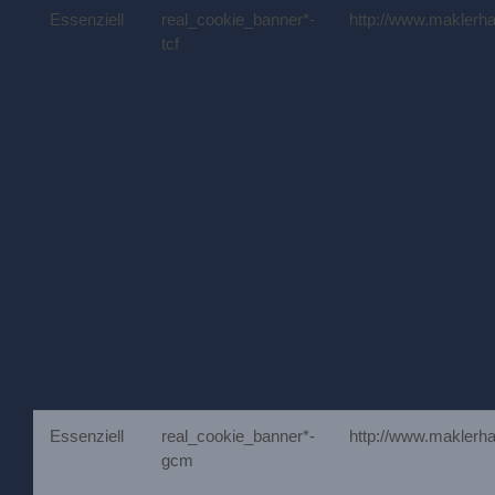
Essenziell
real_cookie_banner*-
http://www.maklerh
tcf
Essenziell
real_cookie_banner*-
http://www.maklerh
gcm