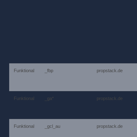
Funktional
_fbp
propstack.de
Funktional
_ga*
propstack.de
Funktional
_gcl_au
propstack.de