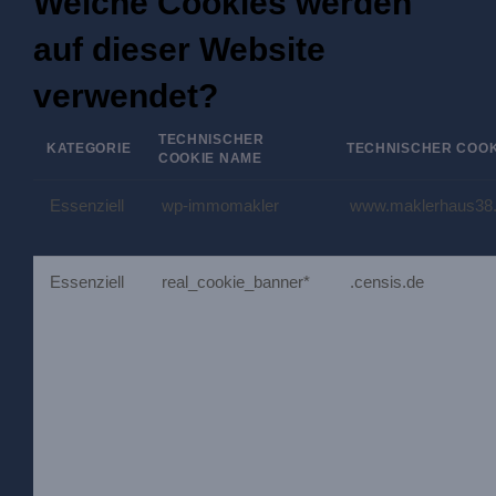
Welche Cookies werden
auf dieser Website
verwendet?
TECHNISCHER
KATEGORIE
TECHNISCHER COOK
COOKIE NAME
Essenziell
wp-immomakler
www.maklerhaus38
Essenziell
real_cookie_banner*
.censis.de