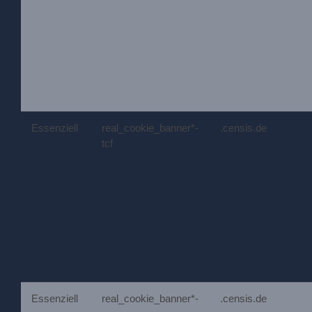
Essenziell
real_cookie_banner*-
.censis.de
tcf
Essenziell
real_cookie_banner*-
.censis.de