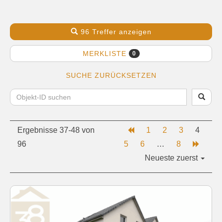
96 Treffer anzeigen
MERKLISTE
0
SUCHE ZURÜCKSETZEN
Ergebnisse 37-48 von
1
2
3
4
96
5
6
…
8
Neueste zuerst